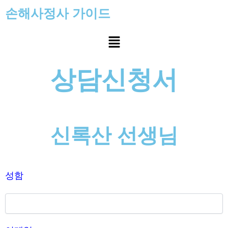
콘
손해사정사 가이드
텐
츠
Menu
로
건
너
상담신청서
뛰
기
신록산 선생님
성함